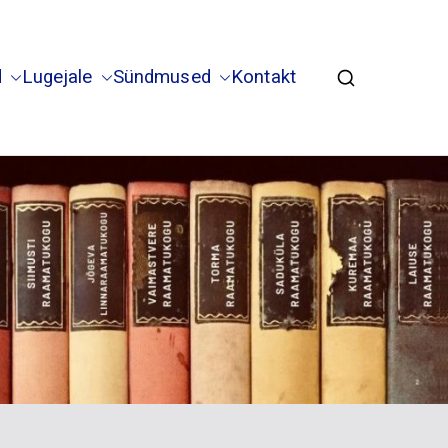
d
Lugejale
Sündmused
Kontakt
la Vaimastvere haruraamatukogud