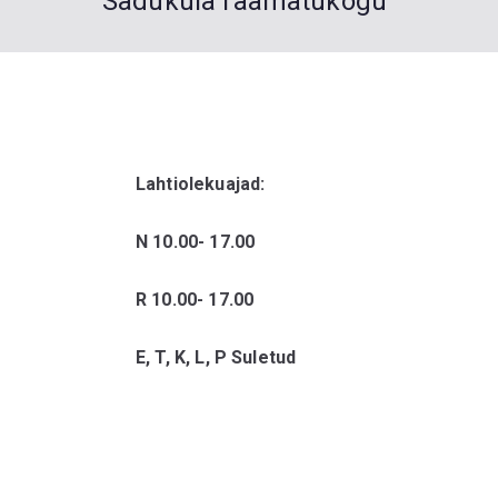
Saduküla raamatukogu
Lahtiolekuajad:
N
10.00- 17.00
R
10.00- 17.00
E, T, K, L, P Suletud