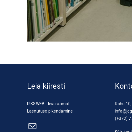
Leia kiiresti
Kont
RIKSWEB - leia raamat
Rohu 10,
Laenutuse pikendamine
info@jog
(+372) 7
E-post
Kõik kont