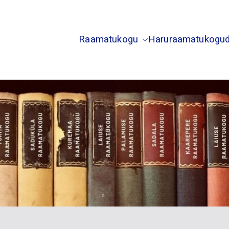
Raamatukogu
Haruraamatukogu
usti Saduküla Palamuse Kuremaa Laiuse Torma Sada
õgeva Raamatukogu