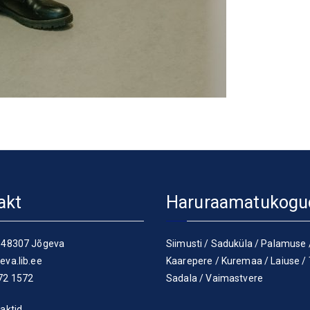
akt
Haruraamatukogu
 48307 Jõgeva
Siimusti
/
Saduküla
/
Palamuse
eva.lib.ee
Kaarepere
/
Kuremaa
/
Laiuse
/
72 1572
Sadala
/
Vaimastvere
aktid