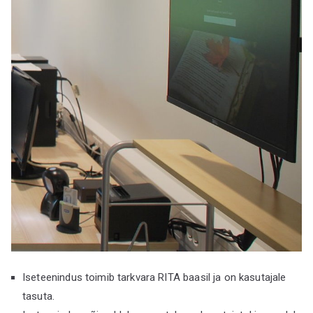
gu
Iseteenindus toimib tarkvara RITA baasil ja on kasutajale
tasuta.