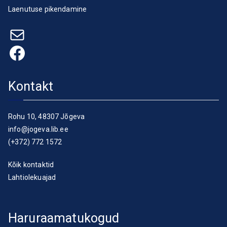
Laenutuse pikendamine
E-post
Facebook
Kontakt
Rohu 10, 48307 Jõgeva
info@jogeva.lib.ee
(+372) 772 1572
Kõik kontaktid
Lahtiolekuajad
Haruraamatukogud