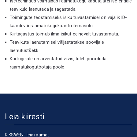
Iseteenindus võimaldab raamatukogu kasutajatel ise endale
teavikuid laenutada ja tagastada.
Toimingute teostamiseks isiku tuvastamisel on vajalik ID-
kaardi või raamatukogukaardi olemasolu.
Kiirtagastus toimub ilma isikut eelnevalt tuvastamata.
Teavikute laenutamisel väljastatakse soovijale
laenutustšekk.
Kui lugejale on arvestatud viivis, tuleb pöörduda
raamatukogutöötaja poole.
Leia kiiresti
RIKSWEB - leia raamat