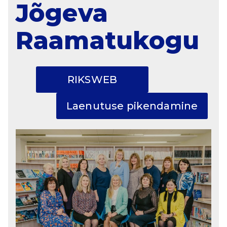
gu
Jõgeva
Raamatukogu
RIKSWEB
Laenutuse pikendamine