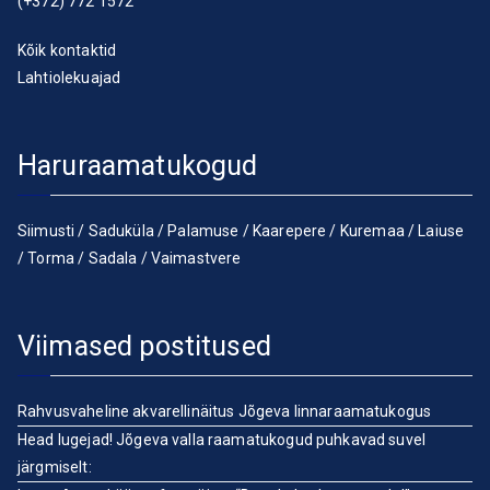
(+372) 772 1572
Kõik kontaktid
Lahtiolekuajad
Haruraamatukogud
Siimusti
/
Saduküla
/
Palamuse
/
Kaarepere
/
Kuremaa
/
Laiuse
/
Torma
/
Sadala
/
Vaimastvere
Viimased postitused
Rahvusvaheline akvarellinäitus Jõgeva linnaraamatukogus
Head lugejad! Jõgeva valla raamatukogud puhkavad suvel
järgmiselt: