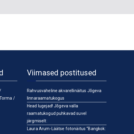
d
Viimased postitused
/
Rahvusvaheline akvarellinäitus Jõgeva
Torma
/
linnaraamatukogus
Head lugejad! Jõgeva valla
raamatukogud puhkavad suvel
järgmiselt:
Laura Arum-Läätse fotonäitus “Bangkok: