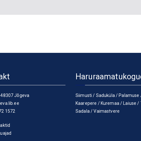
akt
Haruraamatukogu
 48307 Jõgeva
Siimusti
/
Saduküla
/
Palamuse
eva.lib.ee
Kaarepere
/
Kuremaa
/
Laiuse
/
72 1572
Sadala
/
Vaimastvere
aktid
kuajad