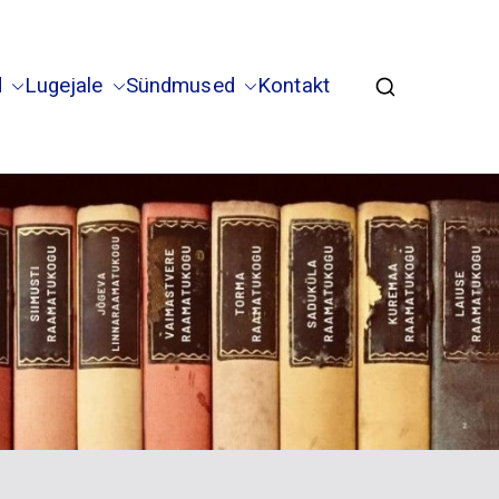
d
Lugejale
Sündmused
Kontakt
la Vaimastvere haruraamatukogud