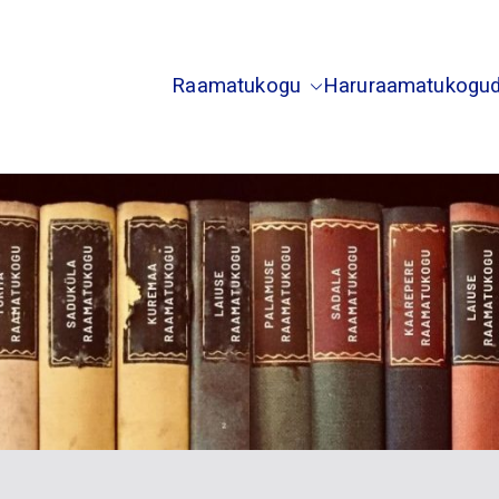
Raamatukogu
Haruraamatukogu
usti Saduküla Palamuse Kuremaa Laiuse Torma Sada
õgeva Raamatukogu