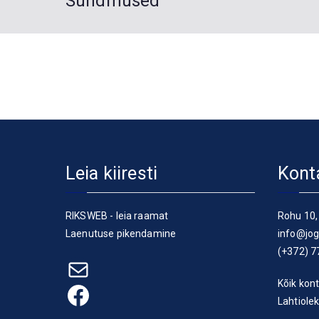
Sündmused
Leia kiiresti
Kont
RIKSWEB - leia raamat
Rohu 10,
Laenutuse pikendamine
info@jog
(+372) 7
E-post
Kõik kont
Facebook
Lahtiole