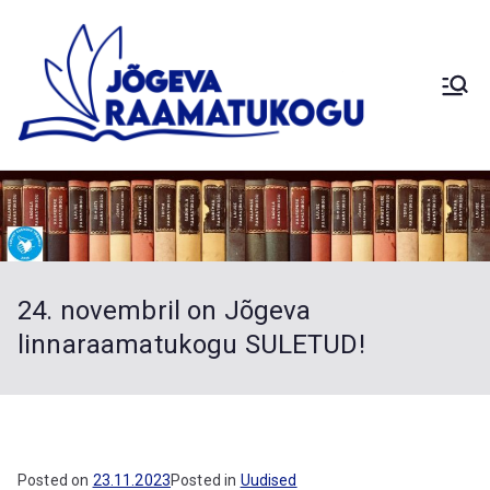
Skip
to
content
Siimusti
Jõg
Saduküla
Palamuse
eva
Kuremaa
Laiuse
Raa
Torma
24. novembril on Jõgeva
Sadala
mat
linnaraamatukogu SULETUD!
Vaimastver
e
uko
haruraamat
ukogud
Posted on
23.11.2023
Posted in
Uudised