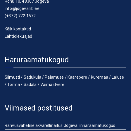
Rohu 10, 48307 Jõgeva
info@jogeva.lib.ee
(+372) 772 1572
Kõik kontaktid
Lahtiolekuajad
Haruraamatukogud
Siimusti
/
Saduküla
/
Palamuse
/
Kaarepere
/
Kuremaa
/
Laiuse
/
Torma
/
Sadala
/
Vaimastvere
Viimased postitused
Rahvusvaheline akvarellinäitus Jõgeva linnaraamatukogus