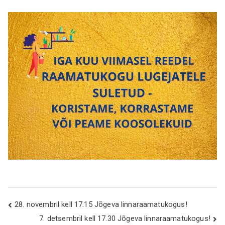
gu
Navigeerimine
28. novembril kell 17.15 Jõgeva linnaraamatukogus!
7. detsembril kell 17.30 Jõgeva linnaraamatukogus!