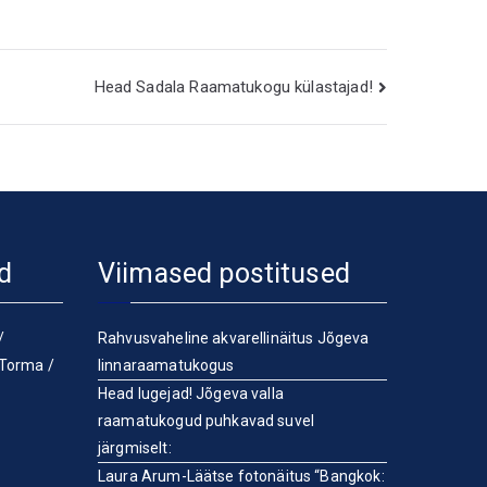
Head Sadala Raamatukogu külastajad!
d
Viimased postitused
/
Rahvusvaheline akvarellinäitus Jõgeva
Torma
/
linnaraamatukogus
Head lugejad! Jõgeva valla
raamatukogud puhkavad suvel
järgmiselt:
Laura Arum-Läätse fotonäitus “Bangkok: