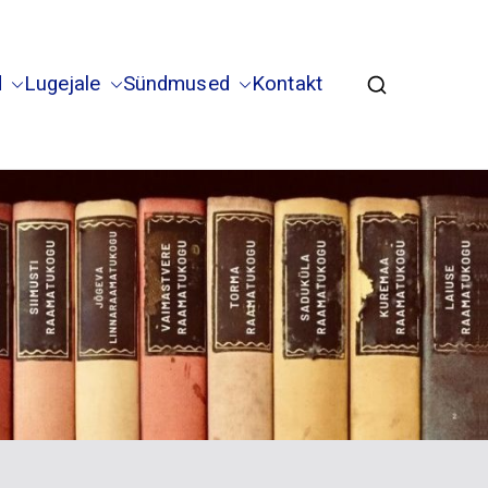
d
Lugejale
Sündmused
Kontakt
la Vaimastvere haruraamatukogud