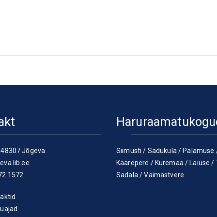
akt
Haruraamatukogu
 48307 Jõgeva
Siimusti
/
Saduküla
/
Palamuse
eva.lib.ee
Kaarepere
/
Kuremaa
/
Laiuse
/
72 1572
Sadala
/
Vaimastvere
aktid
kuajad