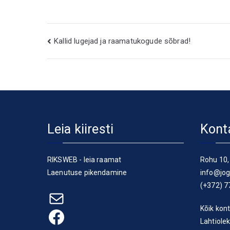
Navigeerimine
Kallid lugejad ja raamatukogude sõbrad!
Leia kiiresti
Kont
RIKSWEB - leia raamat
Rohu 10,
Laenutuse pikendamine
info@jog
(+372) 7
E-post
Kõik kont
Facebook
Lahtiole