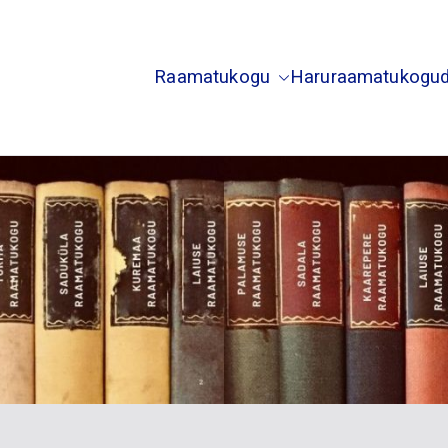
Raamatukogu
Haruraamatukogu
usti Saduküla Palamuse Kuremaa Laiuse Torma Sada
õgeva Raamatukogu