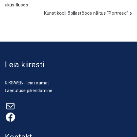
uküsitluses
Kunstikooli õpilastööde näitus “Portreed”
Leia kiiresti
RIKSWEB - leia raamat
Laenutuse pikendamine
E-post
Facebook