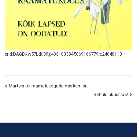
xr:d:DAGBKw57LdI:39,j:4361033845069166779,t:24040113
Navigeerimine
Märtsis oli raamatukogude märkamisi.
Rahuloluküsitlus!