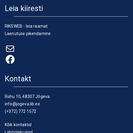
Leia kiiresti
RIKSWEB - leia raamat
Laenutuse pikendamine
E-post
Facebook
Kontakt
Rohu 10, 48307 Jõgeva
info@jogeva.lib.ee
(+372) 772 1572
Kõik kontaktid
Lahtiolekuajad