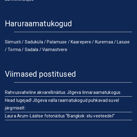
Haruraamatukogud
Siimusti
/
Saduküla
/
Palamuse
/
Kaarepere
/
Kuremaa
/
Laiuse
/
Torma
/
Sadala
/
Vaimastvere
Viimased postitused
Rahvusvaheline akvarellinäitus Jõgeva linnaraamatukogus
Head lugejad! Jõgeva valla raamatukogud puhkavad suvel
järgmiselt:
Laura Arum-Läätse fotonäitus “Bangkok: elu veeteedel”