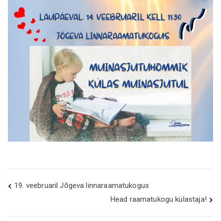
gu
Navigeerimine
19. veebruaril Jõgeva linnaraamatukogus
Head raamatukogu külastaja!