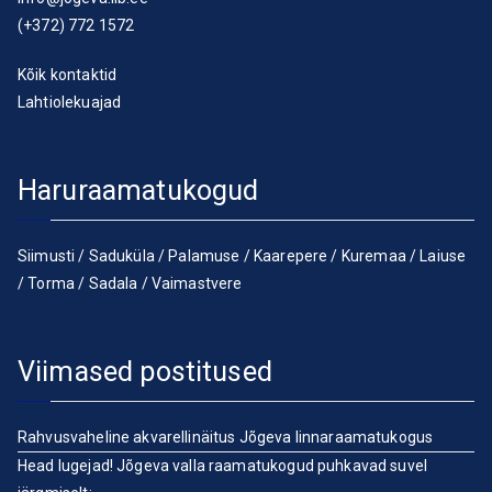
(+372) 772 1572
Kõik kontaktid
Lahtiolekuajad
Haruraamatukogud
Siimusti
/
Saduküla
/
Palamuse
/
Kaarepere
/
Kuremaa
/
Laiuse
/
Torma
/
Sadala
/
Vaimastvere
Viimased postitused
Rahvusvaheline akvarellinäitus Jõgeva linnaraamatukogus
Head lugejad! Jõgeva valla raamatukogud puhkavad suvel