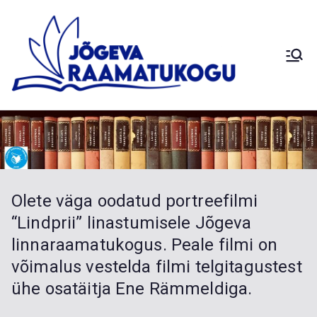
Skip
to
content
Siimusti
Jõg
Saduküla
Palamuse
eva
Kuremaa
Laiuse
Raa
Torma
Olete väga oodatud portreefilmi
Sadala
mat
“Lindprii” linastumisele Jõgeva
Vaimastver
linnaraamatukogus. Peale filmi on
e
uko
võimalus vestelda filmi telgitagustest
haruraamat
ühe osatäitja Ene Rämmeldiga.
ukogud