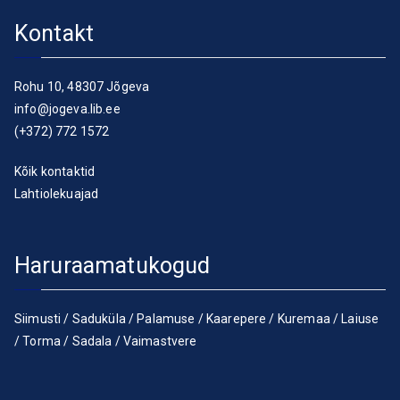
Kontakt
Rohu 10, 48307 Jõgeva
info@jogeva.lib.ee
(+372) 772 1572
Kõik kontaktid
Lahtiolekuajad
Haruraamatukogud
Siimusti
/
Saduküla
/
Palamuse
/
Kaarepere
/
Kuremaa
/
Laiuse
/
Torma
/
Sadala
/
Vaimastvere