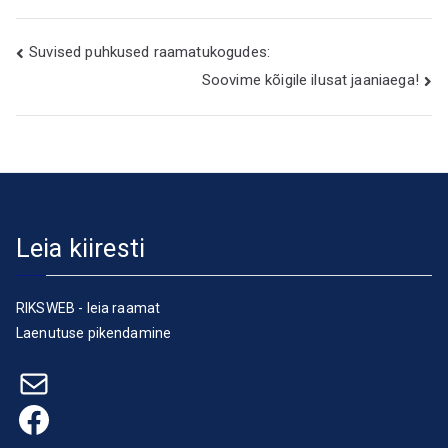
Navigeerimine
Suvised puhkused raamatukogudes:
Soovime kõigile ilusat jaaniaega!
Leia kiiresti
RIKSWEB - leia raamat
Laenutuse pikendamine
E-post
Facebook