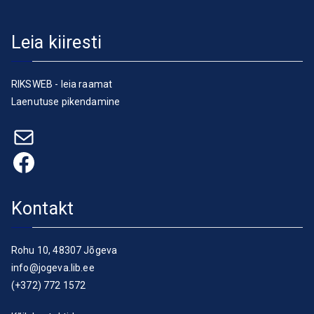
Leia kiiresti
RIKSWEB - leia raamat
Laenutuse pikendamine
E-post
Facebook
Kontakt
Rohu 10, 48307 Jõgeva
info@jogeva.lib.ee
(+372) 772 1572