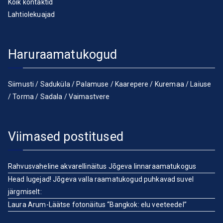
Kõik kontaktid
Lahtiolekuajad
Haruraamatukogud
Siimusti
/
Saduküla
/
Palamuse
/
Kaarepere
/
Kuremaa
/
Laiuse
/
Torma
/
Sadala
/
Vaimastvere
Viimased postitused
Rahvusvaheline akvarellinäitus Jõgeva linnaraamatukogus
Head lugejad! Jõgeva valla raamatukogud puhkavad suvel
järgmiselt:
Laura Arum-Läätse fotonäitus “Bangkok: elu veeteedel”