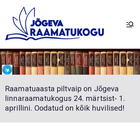
Skip
to
content
Siimusti
Jõg
Saduküla
Palamuse
eva
Kuremaa
Laiuse
Raa
Torma
Raamatuaasta piltvaip on Jõgeva
Sadala
mat
linnaraamatukogus 24. märtsist- 1.
Vaimastver
aprillini. Oodatud on kõik huvilised!
e
uko
haruraamat
ukogud