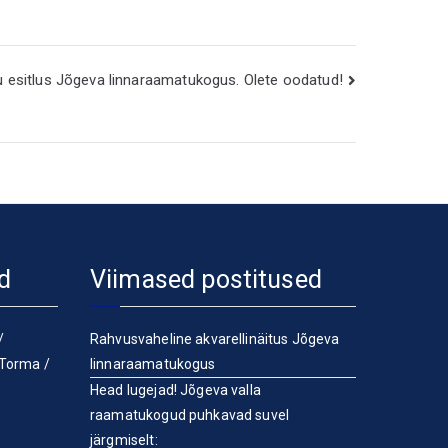
 esitlus Jõgeva linnaraamatukogus. Olete oodatud!
d
Viimased postitused
/
Rahvusvaheline akvarellinäitus Jõgeva
Torma
/
linnaraamatukogus
Head lugejad! Jõgeva valla
raamatukogud puhkavad suvel
järgmiselt: