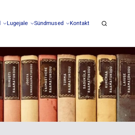
d
Lugejale
Sündmused
Kontakt
la Vaimastvere haruraamatukogud