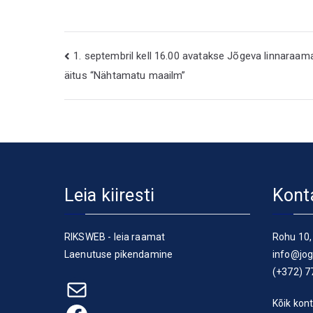
Navigeerimine
1. septembril kell 16.00 avatakse Jõgeva linnaraa
äitus “Nähtamatu maailm”
Leia kiiresti
Kont
RIKSWEB - leia raamat
Rohu 10,
Laenutuse pikendamine
info@jog
(+372) 7
E-post
Kõik kont