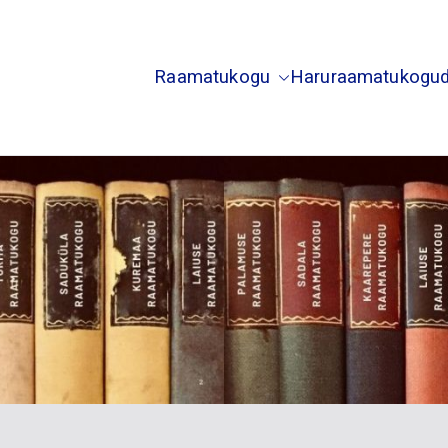
Raamatukogu
Haruraamatukogu
usti Saduküla Palamuse Kuremaa Laiuse Torma Sada
õgeva Raamatukogu