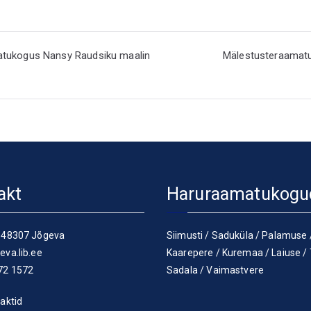
matukogus Nansy Raudsiku maalin
Mälestusteraamatu
akt
Haruraamatukogu
 48307 Jõgeva
Siimusti
/
Saduküla
/
Palamuse
eva.lib.ee
Kaarepere
/
Kuremaa
/
Laiuse
/
72 1572
Sadala
/
Vaimastvere
aktid