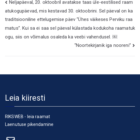
Navigeerimine
Neljapäeval, 20. oktoobril avatakse taas üle-eestilised raam
atukogupäevad, mis kestavad 30. oktoobrini. Sel päeval on ka
traditsiooniline ettelugemise päev “Ühes väikeses Perviku raa
matus”. Kui sa ei saa sel päeval külastada kodukoha raamatuk
ogu, siis on võimalus osaleda ka veebi vahendusel. ￼
“Noortekirjanik iga nooreni”
Leia kiiresti
RIKSWEB - leia raamat
Laenutuse pikendamine
E-post