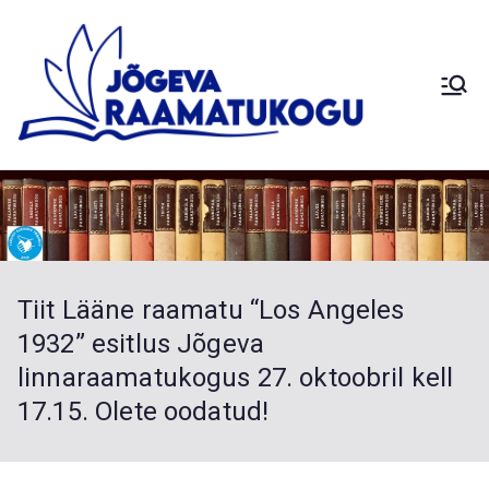
Skip
to
content
Siimusti
Jõg
Saduküla
Palamuse
eva
Kuremaa
Laiuse
Raa
Torma
Tiit Lääne raamatu “Los Angeles
Sadala
mat
1932” esitlus Jõgeva
Vaimastver
linnaraamatukogus 27. oktoobril kell
e
uko
17.15. Olete oodatud!
haruraamat
ukogud