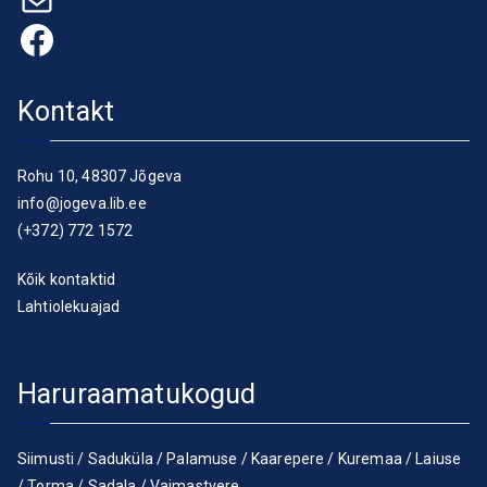
Facebook
Kontakt
Rohu 10, 48307 Jõgeva
info@jogeva.lib.ee
(+372) 772 1572
Kõik kontaktid
Lahtiolekuajad
Haruraamatukogud
Siimusti
/
Saduküla
/
Palamuse
/
Kaarepere
/
Kuremaa
/
Laiuse
/
Torma
/
Sadala
/
Vaimastvere